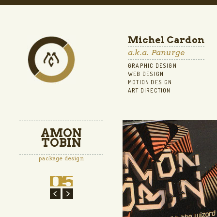
Michel Cardon
a.k.a. Panurge
GRAPHIC DESIGN
WEB DESIGN
MOTION DESIGN
ART DIRECTION
AMON
TOBIN
package design
Suivant
←
→
Précédent