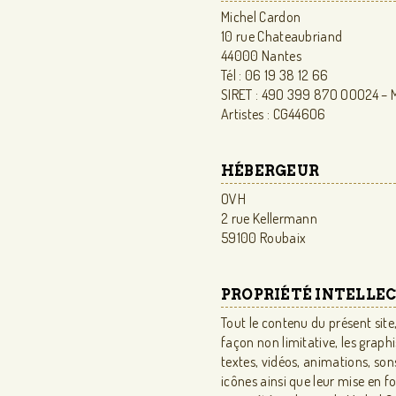
Michel Cardon
10 rue Chateaubriand
44000 Nantes
Tél : 06 19 38 12 66
SIRET : 49O 399 87O OOO24 – 
Artistes : CG446O6
HÉBERGEUR
OVH
2 rue Kellermann
59100 Roubaix
PROPRIÉTÉ INTELLE
Tout le contenu du présent site,
façon non limitative, les graph
textes, vidéos, animations, sons,
icônes ainsi que leur mise en f